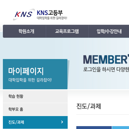
인사말
강의 로드맵
공지사항
연혁
학습관리
학사 일정표
조직
내신 프로그램
강의시간표 / 교재소개
KNS 강사진
수능 프로그램
입학안내
언론보도
TEPS 프로그램
레벨 테스트
명예의 전당
특강 프로그램
FAQ
합격후기
수강/등록문의
학원소개 동영상
KNS 포토 갤러리
KNS 영상 갤러리
찾아오시는 길