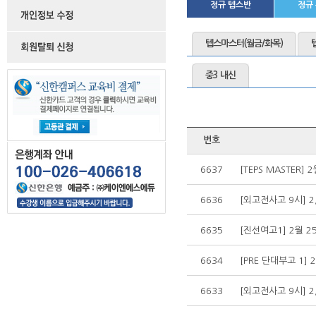
정규 텝스반
정규
텝스마스터(월금/화목)
중3 내신
번호
6637
[TEPS MASTER]
6636
[외고전사고 9시] 2
6635
[진선여고1] 2월 2
6634
[PRE 단대부고 1] 
6633
[외고전사고 9시] 2